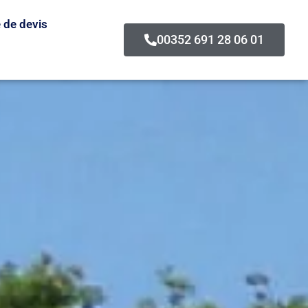
de devis
00352 691 28 06 01